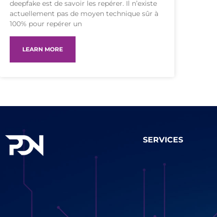
deepfake est de savoir les repérer. Il n’existe
actuellement pas de moyen technique sûr à
100% pour repérer un
LEARN MORE
SERVICES