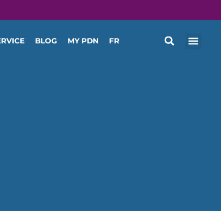
ERVICE
BLOG
MY PDN
FR